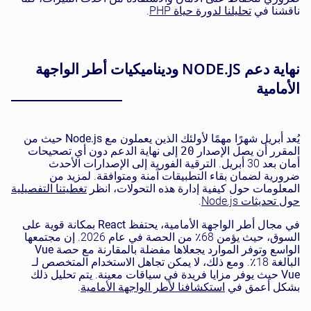
ناقشنا في
تحليلنا لدورة حياة PHP
.
نهاية دعم NODE.JS وديناميكيات أطر الواجهة
الأمامية
يُعد أبريل شهرًا مهمًا لأولئك الذين يعملون مع
Node.js
حيث من
المقرر أن يصل الإصدار
20
إلى نهاية الدعم دون أي تصحيحات
أمان بعد 30 أبريل. الترقية الفورية إلى الإصدارات الأحدث
ضرورية لضمان بقاء التطبيقات آمنة ومتوافقة. لمزيد من
المعلومات حول كيفية إدارة هذه التحولات، انظر
تغطيتنا التفصيلية
حول تحديثات Node.js
.
في مجال أطر الواجهة الأمامية، يحتفظ
React
بمكانة قوية على
السوق، حيث يؤمن 68٪ من الحصة في عام 2026. إن مجتمعها
الواسع وتوفر الموارد يجعلاها مفضلة بالمقارنة مع حصة
Vue
البالغة 18٪. ومع ذلك، لا يمكن تجاهل الاستخدام المتخصص لـ
Vue
حيث يوفر مزايا فريدة في سياقات معينة. يتم تحليل ذلك
بشكل أعمق في
استكشافنا لأطر الواجهة الأمامية
.