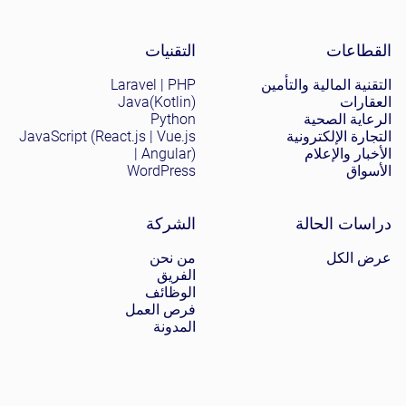
Site menu
القطاعات
التقنيات
التقنية المالية والتأمين
Laravel | PHP
العقارات
Java(Kotlin)
الرعاية الصحية
Python
التجارة الإلكترونية
JavaScript (React.js | Vue.js
الأخبار والإعلام
| Angular)
الأسواق
WordPress
دراسات الحالة
الشركة
عرض الكل
من نحن
الفريق
الوظائف
فرص العمل
المدونة