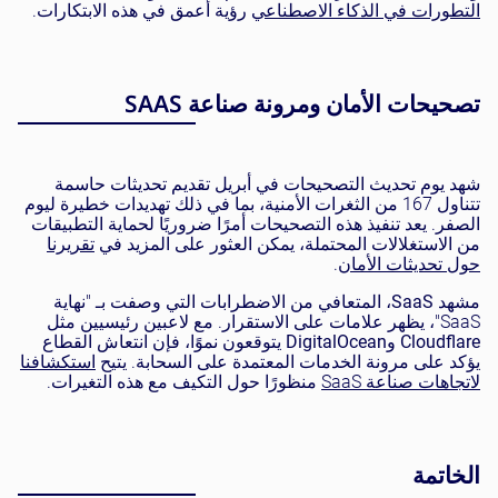
التطورات في الذكاء الاصطناعي
رؤية أعمق في هذه الابتكارات.
تصحيحات الأمان ومرونة صناعة SAAS
شهد يوم تحديث التصحيحات في أبريل تقديم تحديثات حاسمة
تتناول 167 من الثغرات الأمنية، بما في ذلك تهديدات خطيرة ليوم
الصفر. يعد تنفيذ هذه التصحيحات أمرًا ضروريًا لحماية التطبيقات
من الاستغلالات المحتملة، يمكن العثور على المزيد في
تقريرنا
حول تحديثات الأمان
.
مشهد
SaaS
، المتعافي من الاضطرابات التي وصفت بـ "نهاية
SaaS"، يظهر علامات على الاستقرار. مع لاعبين رئيسيين مثل
Cloudflare
و
DigitalOcean
يتوقعون نموًا، فإن انتعاش القطاع
يؤكد على مرونة الخدمات المعتمدة على السحابة. يتيح
استكشافنا
لاتجاهات صناعة SaaS
منظورًا حول التكيف مع هذه التغيرات.
الخاتمة