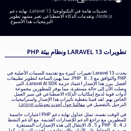
تحديثات هامة في التكنولوجيا: Laravel 13، نهاية دعم
Node.js، وتقدمات الذكاء الاصطناعي تغير مشهد تطوير
البرمجيات هذا الأسبوع.
تطويرات LARAVEL 13 ونظام بيئة PHP
يحدث Laravel 13
تغييرات كبيرة مع تقديمه للسمات الأصلية في
PHP
والتوافق مع
PHP 8.3
، مما يهيئ الساحة لتطوير تطبيقات
أفضل. يبرز هذا الإصدار اعتماد حزمة
Laravel AI SDK
، التي
وصلت الآن إلى حالة مستقرة، مما يوفر للمطورين مجموعة
أدوات قوية لدمج إمكانيات الذكاء الاصطناعي في سير العمل
الخاص بهم. لقد قمنا بتغطية تأثيرات هذا الإصدار واستراتيجيات
الترحيل بالتفصيل في
مقالتنا حول أحدث تحديثات Laravel
.
في الوقت نفسه، تمثل جداول نهاية دعم
PHP
اعتبارات حاسمة
للمطورين مع تراجع الدعم للإصدارات القديمة. مع الدعم النشط
لـ
PHP 8.4
و
8.5
، الانتقال إلى هذه الإصدارات المستقرة
ضروري للحفاظ على الأمان والاستفادة من أحدث الميزات، كما