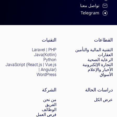
تواصل معنا
Telegram
Site menu
القطاعات
التقنيات
التقنية المالية والتأمين
Laravel | PHP
العقارات
Java(Kotlin)
الرعاية الصحية
Python
التجارة الإلكترونية
JavaScript (React.js | Vue.js
الأخبار والإعلام
| Angular)
الأسواق
WordPress
دراسات الحالة
الشركة
عرض الكل
من نحن
الفريق
الوظائف
فرص العمل