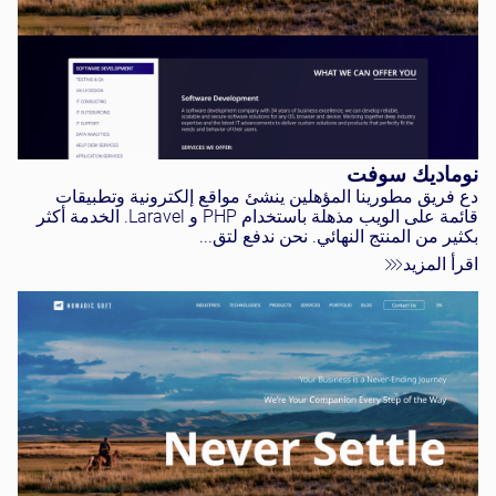
نوماديك سوفت
دع فريق مطورينا المؤهلين ينشئ مواقع إلكترونية وتطبيقات
قائمة على الويب مذهلة باستخدام PHP و Laravel. الخدمة أكثر
بكثير من المنتج النهائي. نحن ندفع لتق...
اقرأ المزيد