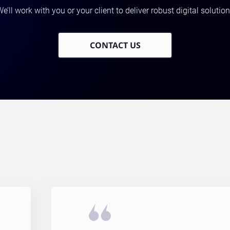
e’ll work with you or your client to deliver robust digital solutio
CONTACT US