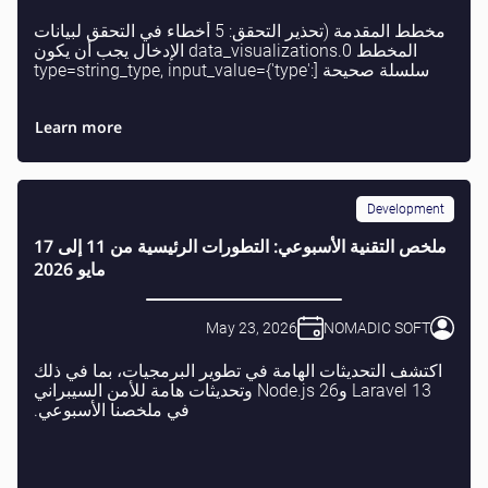
مخطط المقدمة (تحذير التحقق: 5 أخطاء في التحقق لبيانات
المخطط data_visualizations.0 الإدخال يجب أن يكون
سلسلة صحيحة [type=string_type, input_value={'type':
'comparison_tabl...EST, GraphQL, and gRPC'}...
Learn more
Development
ملخص التقنية الأسبوعي: التطورات الرئيسية من 11 إلى 17
مايو 2026
May 23, 2026
NOMADIC SOFT
اكتشف التحديثات الهامة في تطوير البرمجيات، بما في ذلك
Laravel 13 وNode.js 26 وتحديثات هامة للأمن السيبراني
في ملخصنا الأسبوعي.