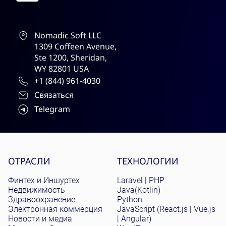
Nomadic Soft LLC
1309 Coffeen Avenue,
Ste 1200, Sheridan,
WY 82801 USA
+1 (844) 961-4030
Связаться
Telegram
Site menu
ОТРАСЛИ
ТЕХНОЛОГИИ
Финтех и Иншуртех
Laravel | PHP
Недвижимость
Java(Kotlin)
Здравоохранение
Python
Электронная коммерция
JavaScript (React.js | Vue.js
Новости и медиа
| Angular)