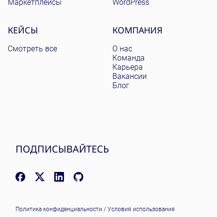
Маркетплейсы
WordPress
КЕЙСЫ
КОМПАНИЯ
Смотреть все
О нас
Команда
Карьера
Вакансии
Блог
ПОДПИСЫВАЙТЕСЬ
Facebook: facebook.com/NomadicSoftLLC
X (Twitter): x.com/nomadicsoftio
LinkedIn: linkedin.com/company/nomadic-soft
GitHub: github.com/nomadicsoft
Политика конфиденциальности
/
Условия использования