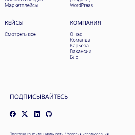
Маркетплейсы
WordPress
КЕЙСЫ
КОМПАНИЯ
Смотреть все
О нас
Команда
Карьера
Вакансии
Блог
ПОДПИСЫВАЙТЕСЬ
Facebook: facebook.com/NomadicSoftLLC
X (Twitter): x.com/nomadicsoftio
LinkedIn: linkedin.com/company/nomadic-soft
GitHub: github.com/nomadicsoft
Политика конфиденциальности
/
Условия использования