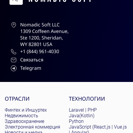
Nomadic Soft LLC
1309 Coffeen Avenue,
Ste 1200, Sheridan,
WY 82801 USA
+1 (844) 961-4030
Связаться
Telegram
Site menu
ОТРАСЛИ
ТЕХНОЛОГИИ
Финтех и Иншуртех
Laravel | PHP
Недвижимость
Java(Kotlin)
Здравоохранение
Python
Электронная коммерция
JavaScript (React.js | Vue.js
Новости и медиа
| Angular)