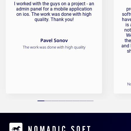
Pavel Sonov Testimonial
Pran
I worked with the guys on a project - an
admin panel for a mobile application
pr
on ios. The work was done with high
soft
quality. Thank you!
have
is
not
We
Pavel Sonov
the
and 
The work was done with high quality
s
N
Contacts