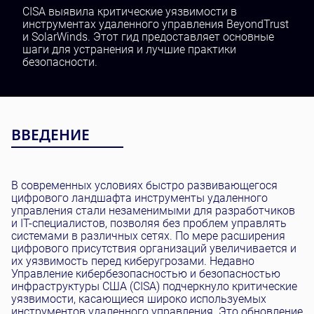
Тестирование и QA
CISA выявила критические уязвимости в
инструментах удаленного управления BeyondTrust
Разработка ПО
и SolarWinds. Этот гид предоставляет основные
SaaS Разработка
шаги для устранения и лучшие практики
безопасности.
ВВЕДЕНИЕ
В современных условиях быстро развивающегося
цифрового ландшафта инструменты удаленного
управления стали незаменимыми для разработчиков
и IT-специалистов, позволяя без проблем управлять
системами в различных сетях. По мере расширения
цифрового присутствия организаций увеличивается и
их уязвимость перед киберугрозами. Недавно
Управление кибербезопасностью и безопасностью
инфраструктуры США (CISA) подчеркнуло критические
уязвимости, касающиеся широко используемых
инструментов удаленного управления. Это обновление