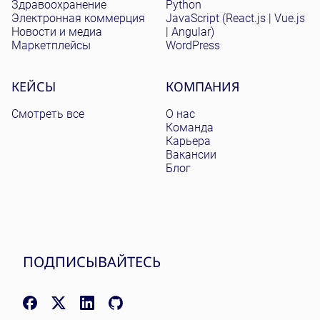
Здравоохранение
Python
Электронная коммерция
JavaScript (React.js | Vue.js
Новости и медиа
| Angular)
Маркетплейсы
WordPress
КЕЙСЫ
КОМПАНИЯ
Смотреть все
О нас
Команда
Карьера
Вакансии
Блог
ПОДПИСЫВАЙТЕСЬ
Facebook: facebook.com/NomadicSoftLLC
X (Twitter): x.com/nomadicsoftio
LinkedIn: linkedin.com/company/nomadic-soft
GitHub: github.com/nomadicsoft