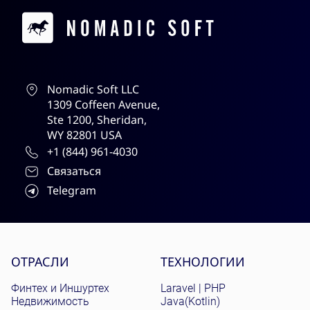
Contacts
Nomadic Soft LLC
1309 Coffeen Avenue,
Ste 1200, Sheridan,
WY 82801 USA
+1 (844) 961-4030
Связаться
Telegram
Site menu
ОТРАСЛИ
ТЕХНОЛОГИИ
Финтех и Иншуртех
Laravel | PHP
Недвижимость
Java(Kotlin)