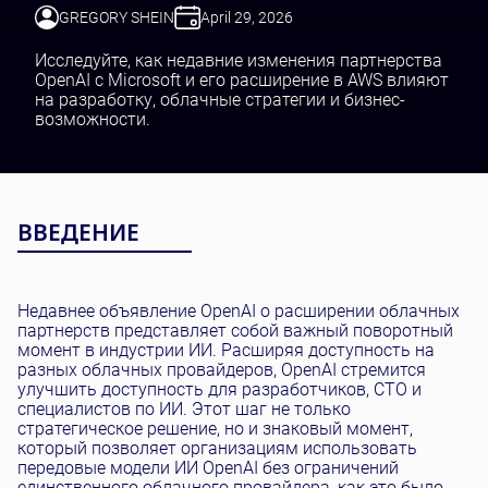
Тестирование и QA
GREGORY SHEIN
April 29, 2026
Разработка ПО
SaaS Разработка
Исследуйте, как недавние изменения партнерства
OpenAI с Microsoft и его расширение в AWS влияют
на разработку, облачные стратегии и бизнес-
возможности.
ВВЕДЕНИЕ
Недавнее объявление OpenAI о расширении облачных
партнерств представляет собой важный поворотный
момент в индустрии ИИ. Расширяя доступность на
разных облачных провайдеров, OpenAI стремится
улучшить доступность для разработчиков, CTO и
специалистов по ИИ. Этот шаг не только
стратегическое решение, но и знаковый момент,
который позволяет организациям использовать
передовые модели ИИ OpenAI без ограничений
единственного облачного провайдера, как это было