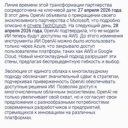
Линия времени этой трансформации партнерства
сосредоточена на ключевой дате:
27 апреля 2026 года
.
В этот день OpenAI объявила о прекращении своего
эксклюзивного партнерства с Microsoft, что подробно
описано в
отчете TechCrunch
. На следующий день,
28
апреля 2026 года
, OpenAI подтвердила, что ее модели
ИИ теперь будут доступны на AWS. До этого изменения
инструменты ИИ OpenAI можно было использовать
только через Azure, что закрывало доступ
пользователям платформ, таких как AWS и Google
Cloud. Новый многоклаудный подход разрушает эти
стены, предлагая беспрецедентную гибкость и выбор.
Эволюция от единого облака к многоклаудному
подходу обозначает значительный сдвиг в стратегии,
подчеркивая приверженность OpenAI обеспечивать
доступные решения ИИ. Позволяя доступ к
многочисленным облачным экосистемам, OpenAI не
только увеличивает свой охват, но и согласует свои
предложения с разнообразными потребностями
современных разработчиков и предприятий,
стремящихся к инновациям на различных
платформах.