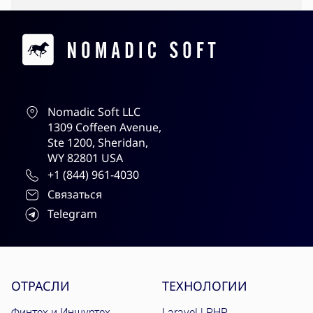
Contacts
Nomadic Soft LLC
1309 Coffeen Avenue,
Ste 1200, Sheridan,
WY 82801 USA
+1 (844) 961-4030
Связаться
Telegram
Site menu
ОТРАСЛИ
ТЕХНОЛОГИИ
Финтех и Иншуртех
Laravel | PHP