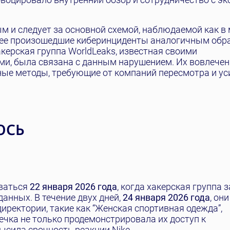
м и следует за основной схемой, наблюдаемой как в 
ранее произошедшие киберинциденты аналогичным обр
керская группа WorldLeaks, известная своими
и, была связана с данным нарушением. Их вовлечен
ные методы, требующие от компаний пересмотра и ус
ОСЬ
иваться
22 января 2026 года
, когда хакерская группа 
нных. В течение двух дней,
24 января 2026 года
, они
иректории, такие как “Женская спортивная одежда”,
ечка не только продемонстрировала их доступ к
сила срочность реакции Nike.