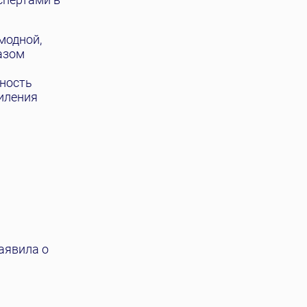
модной,
азом
ность
иления
заявила о