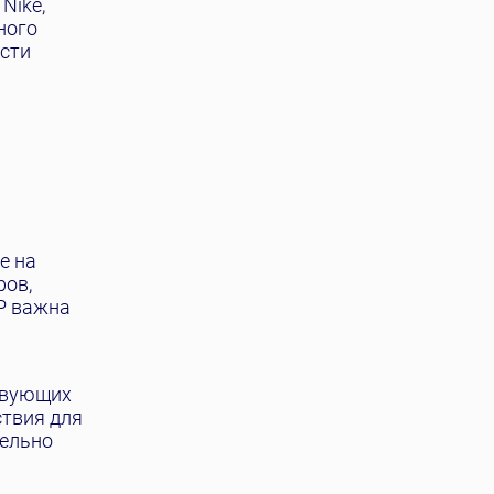
Nike,
ного
ости
е на
ров,
P важна
твующих
ствия для
тельно