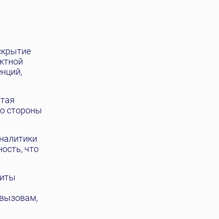
скрытие
актной
нций,
ытая
со стороны
налитики
ость, что
щиты
 вызовам,