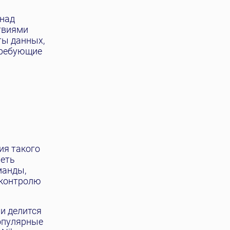
 над
твиями
ты данных,
требующие
ия такого
реть
манды,
 контролю
и делится
опулярные