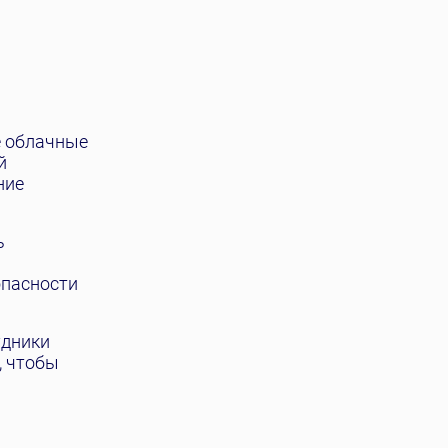
е облачные
й
ние
ь
опасности
удники
, чтобы