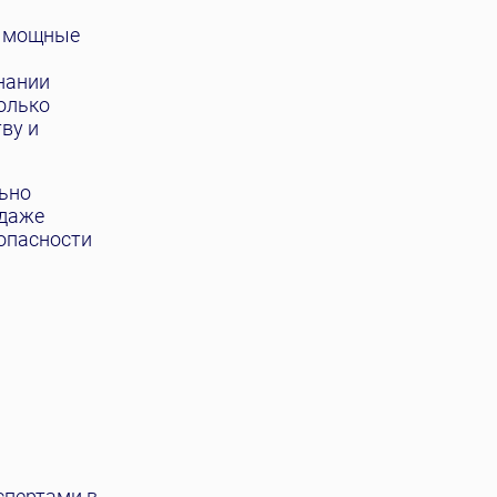
е мощные
нании
олько
ву и
ьно
 даже
опасности
спертами в