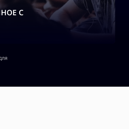
ННОЕ С
для