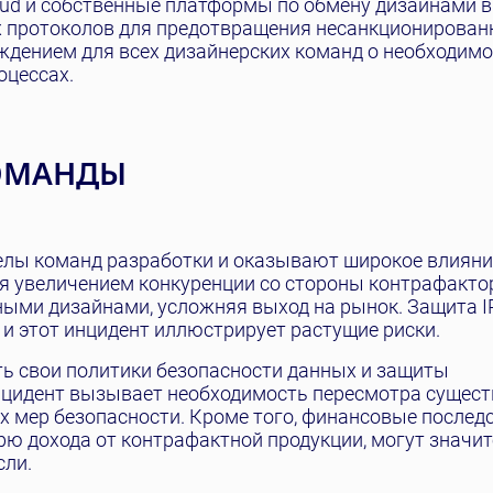
loud и собственные платформы по обмену дизайнами в 
х протоколов для предотвращения несанкционирован
ждением для всех дизайнерских команд о необходим
оцессах.
КОМАНДЫ
елы команд разработки и оказывают широкое влияни
ся увеличением конкуренции со стороны контрафакто
ными дизайнами, усложняя выход на рынок. Защита I
 и этот инцидент иллюстрирует растущие риски.
 свои политики безопасности данных и защиты
инцидент вызывает необходимость пересмотра сущес
х мер безопасности. Кроме того, финансовые послед
ю дохода от контрафактной продукции, могут значи
сли.