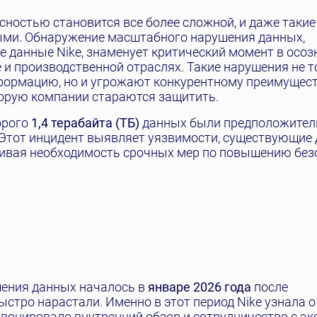
асностью становится все более сложной, и даже таки
мыми. Обнаружение масштабного нарушения данных,
 данные Nike, знаменует критический момент в осоз
 и производственной отраслях. Такие нарушения не т
ормацию, но и угрожают конкурентному преимущест
оторую компании стараются защитить.
орого
1,4 терабайта (ТБ)
данных были предположител
 Этот инцидент выявляет уязвимости, существующие
ркивая необходимость срочных мер по повышению без
шения данных началось в
январе 2026 года
после
стро нарастали. Именно в этот период Nike узнала о
овоцировало внутренний обзор и сотрудничество с эк