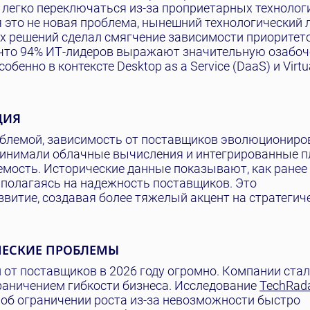
т легко переключаться из-за проприетарных технолог
тя это не новая проблема, нынешний технологический
 решений сделал смягчение зависимости приоритет
 что 94% ИТ-лидеров выражают значительную озабо
бенно в контексте Desktop as a Service (DaaS) и Virtu
ЦИЯ
блемой, зависимость от поставщиков эволюциониро
принимали облачные вычисления и интегрированные 
мость. Исторические данные показывают, как ранее
 полагаясь на надежность поставщиков. Это
звитие, создавая более тяжелый акцент на стратегич
ИЧЕСКИЕ ПРОБЛЕМЫ
 от поставщиков в 2026 году огромно. Компании ста
раничением гибкости бизнеса. Исследование
TechRad
 об ограничении роста из-за невозможности быстро