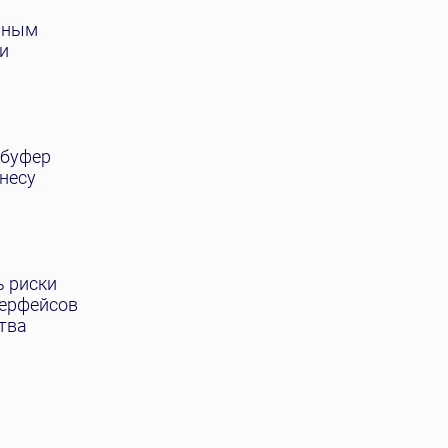
вным
 и
 буфер
несу
ь риски
терфейсов
ства