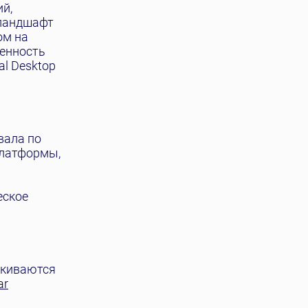
ий,
 ландшафт
ом на
ченность
al Desktop
вала по
платформы,
еское
лкиваются
ar