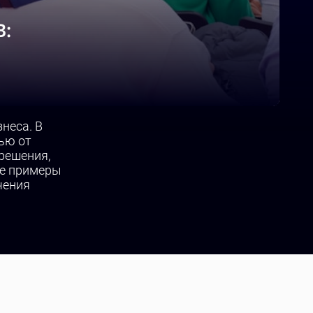
:
неса. В
ью от
решения,
ые примеры
чения