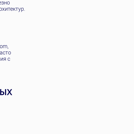
езно
рхитектур.
om,
часто
ия с
НЫХ