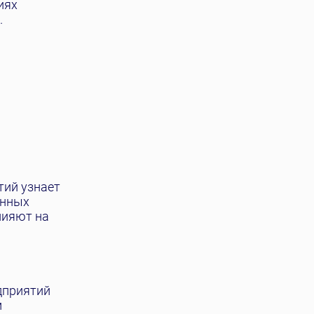
иях
.
тий узнает
онных
лияют на
дприятий
м