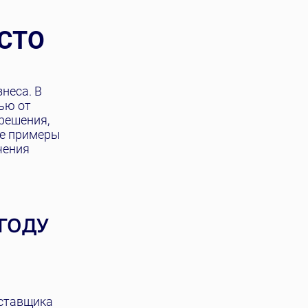
 CTO
неса. В
ью от
решения,
ые примеры
чения
ГОДУ
оставщика