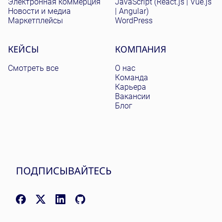
Электронная коммерция
JavaScript (React.js | Vue.js
Новости и медиа
| Angular)
Маркетплейсы
WordPress
КЕЙСЫ
КОМПАНИЯ
Смотреть все
О нас
Команда
Карьера
Вакансии
Блог
ПОДПИСЫВАЙТЕСЬ
Facebook: facebook.com/NomadicSoftLLC
X (Twitter): x.com/nomadicsoftio
LinkedIn: linkedin.com/company/nomadic-soft
GitHub: github.com/nomadicsoft