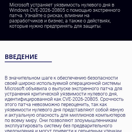
Тестирование и QA
Microsoft устраняет уязвимость нулевого дня в
Windows CVE-2026-20805 с помощью экстренного
Разработка ПО
патча. Узнайте о рисках, влиянии на
SaaS Разработка
разработчиков и бизнес, а также о действиях,
которые нужно предпринять для защиты.
ВВЕДЕНИЕ
В значительном шаге к обеспечению безопасности
своей широко используемой операционной системы
Microsoft объявила о выпуске экстренного патча для
устранения критической уязвимости нулевого дня,
идентифицированной как CVE-2026-20805. Срочность
этого патча невозможно переоценить, так как
уязвимости нулевого дня представляют собой явную
и актуальную опасность для миллионов компьютеров
по всему миру. Они позволяют злоумышленникам
эксплуатировать систему без предварительного
уведомления и могут привести к серьезным утечкам