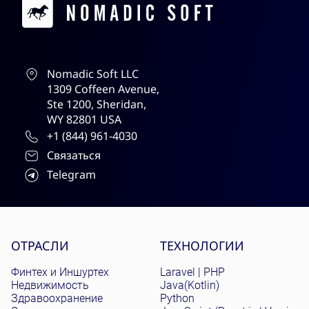
Contacts
Nomadic Soft LLC
1309 Coffeen Avenue,
Ste 1200, Sheridan,
WY 82801 USA
+1 (844) 961-4030
Связаться
Telegram
Site menu
ОТРАСЛИ
ТЕХНОЛОГИИ
Финтех и Иншуртех
Laravel | PHP
Недвижимость
Java(Kotlin)
Здравоохранение
Python