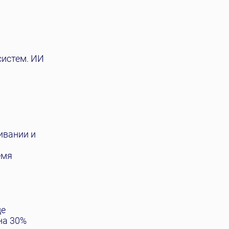
систем. ИИ
ивании и
емя
де
на 30%