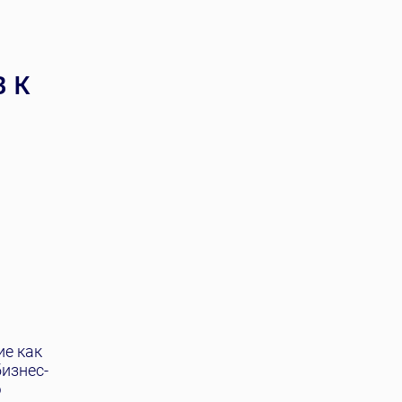
 К
ие как
изнес-
ю