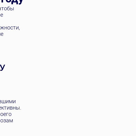
 чтобы
ые
ожности,
ие
У
евшими
ективны.
воего
розам