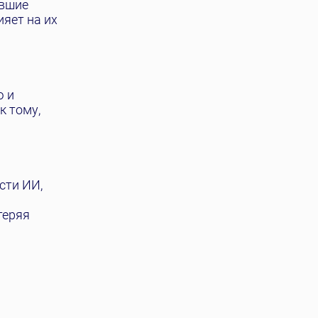
евшие
яет на их
ю и
к тому,
сти ИИ,
теряя