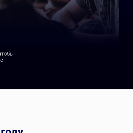
 чтобы
ые
 году