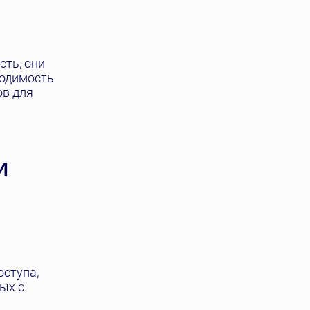
ть, они
ходимость
ов для
И
оступа,
ых с