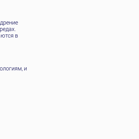
едрение
редах.
аются в
ологиям, и