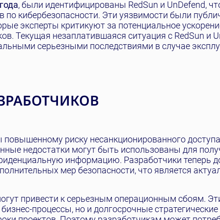
 года
, были идентифицированы RedSun и UnDefend, ч
в по кибербезопасности. Эти уязвимости были публи
торые эксперты критикуют за потенциальное ускорени
ов. Текущая незаплатившаяся ситуация с RedSun и U
иальными серьезными последствиями в случае эксплу
АЗРАБОТЧИКОВ
ы повышенному риску несанкционированного доступа
енные недостатки могут быть использованы для полу
конфиденциальную информацию. Разработчики теперь 
полнительных мер безопасности, что является актуа
огут привести к серьезным операционным сбоям. Эт
 бизнес-процессы, но и долгосрочные стратегические
роки проектов. Поэтому разработчикам может потре