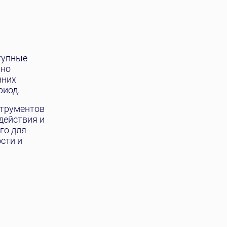
тупные
 но
нних
риод.
струментов
действия и
го для
сти и