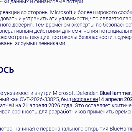
ечки данных и финансовые потери.
еакции со стороны Microsoft и более широкого сооб
довать и устранить эти уязвимости, что является гар
ого доверия. Тем временем эксперты по безопаснос
 оперативным действиям для смягчения потенциальн
ресмотреть текущие протоколы безопасности, подче
зованы злоумышленниками.
ОСЬ
 уязвимости внутри Microsoft Defender:
BlueHammer
ный как CVE-2026-33825, был
исправлен
14 апреля 20
патчей на
21 апреля 2026 года
. Это оставляет критиче
вая срочность для разработчиков применить време
ыстро, начиная с первоначального открытия BlueHa