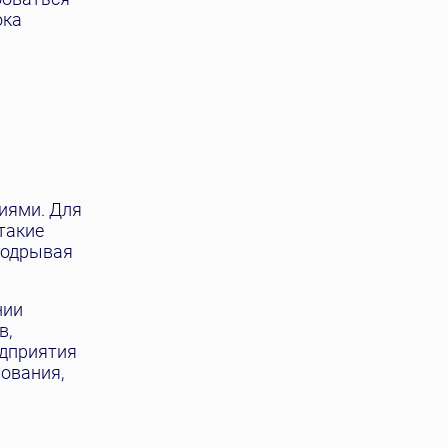
ока
иями. Для
такие
подрывая
нии
в,
едприятия
ования,