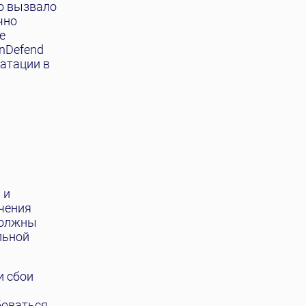
то вызвало
чно
е
nDefend
атации в
 и
чения
должны
льной
и сбои
боваться