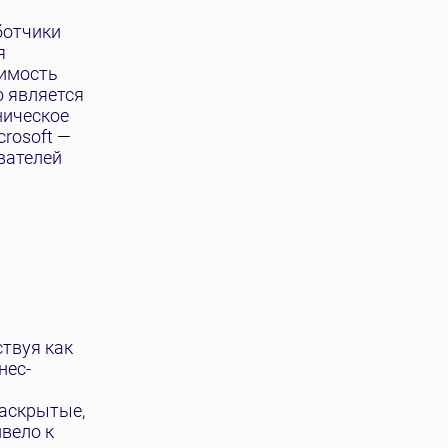
ботчики
я
димость
то является
ническое
rosoft —
ователей
ствуя как
нес-
раскрытые,
ивело к