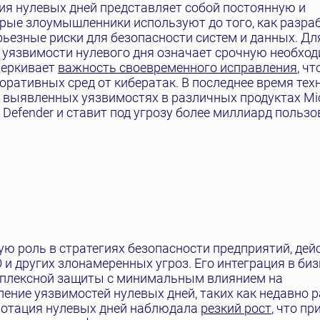
ия нулевых дней представляет собой постоянную и
орые злоумышленники используют до того, как разра
рьезные риски для безопасности систем и данных. Дл
 уязвимости нулевого дня означает срочную необхо
черкивает
важность своевременного исправления
, ч
ративных сред от кибератак. В последнее время тех
 выявленных уязвимостях в различных продуктах Mic
 Defender и ставит под угрозу более миллиард польз
ную роль в стратегиях безопасности предприятий, дей
и других злонамеренных угроз. Его интеграция в биз
мплексной защиты с минимальным влиянием на
ление уязвимостей нулевых дней, таких как недавно 
плотация нулевых дней наблюдала
резкий рост
, что пр