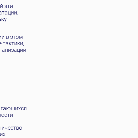
й эти
атации.
ьку
и в этом
 тактики,
рганизации
лагающихся
ности
ничество
их