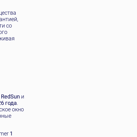
щества
антией,
ти со
ого
ркивая
,
RedSun
и
26 года
.
ское окно
нные
mmer
1