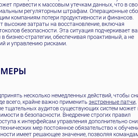
жет привести к массовым утечкам данных, что в св
енциальным регуляторным штрафам. Операционные сбо
щим компаниям потери продуктивности и финансов.
т высокие затраты на восстановление, включая
токолов безопасности. Эта ситуация подчеркивает в
в бизнес-стратегии, обеспечивая проактивный, а не
ий и управлению рисками.
 МЕРЫ
принять несколько немедленных действий, чтобы сн
де всего, крайне важно применить
экстренные патчи,
ние тщательных аудитов существующих систем может
имости в безопасности. Внедрение строгих правил
оступа к интерфейсам управления дополнительно сн
технических мер постоянное обязательство к обучен
сности имеет решающее значение, позволяя команда