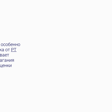
 особенно
ка от
PT
ивает
лагания
оценки