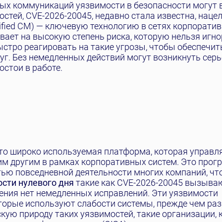
ых коммуникаций уязвимости в безопасности могут 
остей, CVE-2026-20045, недавно стала известна, наце
nified CM) — ключевую технологию в сетях корпоратив
ает на высокую степень риска, которую нельзя игно
стро реагировать на такие угрозы, чтобы обеспечит
уг. Без немедленных действий могут возникнуть сер
остои в работе.
это широко используемая платформа, которая управля
им другим в рамках корпоративных систем. Это прог
ью повседневной деятельности многих компаний, чт
сти нулевого дня
такие как CVE-2026-20045 вызыва
жения нет немедленных исправлений. Эти уязвимости
орые используют слабости системы, прежде чем ра
кую природу таких уязвимостей, такие организации, 