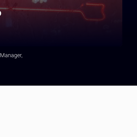
D
 Manager,