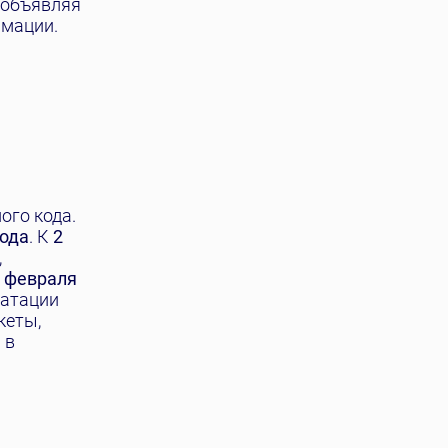
 объявляя
рмации.
ого кода.
года
. К
2
,
 февраля
уатации
кеты,
 в