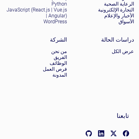
الرعاية الصحية
Python
التجارة الإلكترونية
JavaScript (React.js | Vue.js
الأخبار والإعلام
| Angular)
الأسواق
WordPress
دراسات الحالة
الشركة
عرض الكل
من نحن
الفريق
الوظائف
فرص العمل
المدونة
تابعنا
LinkedIn: linkedin.com/company/nomadic-soft
GitHub: github.com/nomadicsoft
Facebook: facebook.com/NomadicSoftLLC
X (Twitter): x.com/nomadicsoftio