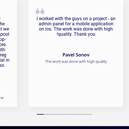
onial
Pavel Sonov Testimonial
y
I worked with the guys on a project - an
the
admin panel for a mobile application
at we
on ios. The work was done with high
 pool
quality. Thank you!
op-
ore.
ith
Pavel Sonov
Greg
al in
The work was done with high quality
ss
me