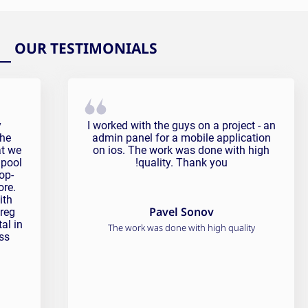
OUR TESTIMONIALS
onial
Pavel Sonov Testimonial
y
I worked with the guys on a project - an
the
admin panel for a mobile application
at we
on ios. The work was done with high
 pool
quality. Thank you!
op-
ore.
ith
Pavel Sonov
Greg
al in
The work was done with high quality
ss