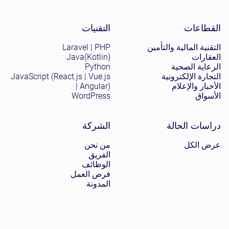
Site menu
القطاعات
التقنيات
التقنية المالية والتأمين
Laravel | PHP
العقارات
Java(Kotlin)
الرعاية الصحية
Python
التجارة الإلكترونية
JavaScript (React.js | Vue.js
الأخبار والإعلام
| Angular)
الأسواق
WordPress
دراسات الحالة
الشركة
عرض الكل
من نحن
الفريق
الوظائف
فرص العمل
المدونة