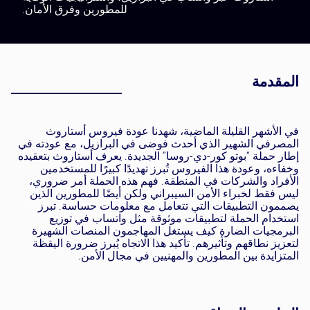
للمطورين وفرق الأمان.
المقدمة
في الأشهر القليلة الماضية، شهدنا عودة فيروس أستاروث
المصرفي الشهير الذي أحدث فوضى في البرازيل، مع عودته في
إطار حملة “بوتو كور-دي-روسا” الجديدة. يعرف أستاروث بتعقيده
وخفاءه، وعودة هذا الفيروس تُبرز تهديدًا كبيرًا للمستخدمين
الأفراد والشركات في المنطقة. فهم هذه الحملة أمر ضروري،
ليس فقط لخبراء الأمن السيبراني ولكن أيضًا للمطورين الذين
يصممون التطبيقات التي تتعامل مع معلومات حساسة. تبرز
استخدام الحملة لتطبيقات موثوقة مثل واتساب في توزيع
البرمجيات الضارة كيف يستغل المهاجمون المنصات الشهيرة
لتعزيز نطاقهم وتأثيرهم. تأكيد هذا الاتجاه يُبرز ضرورة اليقظة
المتزايدة بين المطورين والمهنيين في مجال الأمن.