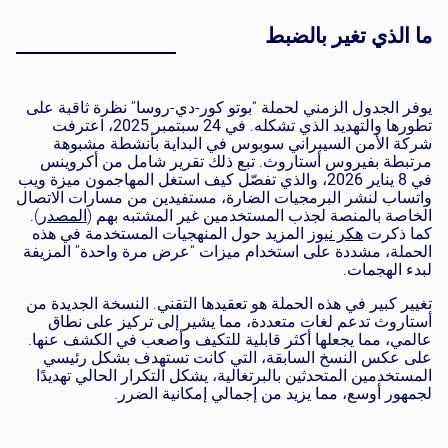
ما الذي تغير بالضبط
يوفر الجدول الزمني لحملة “بوتو كور-دي-روسا” نظرة ثاقبة على
تطورها والتهديد الذي تشكله. في
24 سبتمبر 2025
، اعترفت
شركة الأمن السيبراني سوبوس في البداية بأنشطة مشبوهة
مرتبطة بفيروس أستاروث. تبع ذلك تقرير شامل من أكروينس
في
8 يناير 2026
، والذي تفصّل كيف استغل المهاجمون ميزة ويب
واتساب لنشر البرمجيات الضارة، مستفيدين من مسارات الاتصال
الخاصة بالمنصة لجذب المستخدمين غير المشتبه بهم (
المصدر
).
كما ذكرت
هكر نيوز
المزيد حول المنهجيات المستخدمة في هذه
الحملة، مشددة على استخدام ميزات “عرض مرة واحدة” المزيفة
لبدء الهجمات.
تغيير كبير في هذه الحملة هو تعقيدها التقني. النسخة الجديدة من
أستاروث تدعم لغات متعددة، مما يشير إلى تركيز على نطاق
عالمي، مما يجعلها أكثر قابلية للتكيف وأصعب في الكشف عنها.
على عكس النسخ السابقة، التي كانت تستهدف بشكل رئيسي
المستخدمين المتحدثين بالبرتغالية، يشكل التكرار الحالي تهديدًا
لجمهور أوسع، مما يزيد من إجمالي إمكانية الضرر.