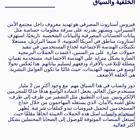
الخلفية والسياق
فيروس أستاروث المصرفي هو تهديد معروف داخل مجتمع الأمن
السيبراني، ويشتهر بقدرته على سرقة معلومات حساسة مثل
بيانات الحسابات المصرفية والبيانات الشخصية. تاريخيًا، استهدف
أستاروث مناطق في أمريكا الجنوبية، لا سيما البرازيل، مستغلًا
تكتيكات الهندسة الاجتماعية لخداع المستخدمين في تنفيذ
حمولات ضارة. على مر السنين، اعتمدت الحملات البرمجية
الضارة بشكل متزايد على الهندسة الاجتماعية، مستخدمة تقنيات
مضللة للتلاعب بالأفراد ودفعهم لتسليم بياناتهم. هذا يُعكس تحولًا
أوسع في مشهد التهديدات، حيث غالبًا ما تكون العوامل البشرية
هي الحلقة الأضعف.
دور واتساب في هذا السياق مهم. مع وجود أكثر من
2 مليار
مستخدم حول العالم
، يجعل اعتماده الواسع هدفًا جذابًا للمجرمين
الإلكترونيين. ميزات التطبيق مثل التشفير من طرف إلى طرف،
تخلق أشبه بالأمان، الذي يستغله المهاجمون من خلال خداع
المستخدمين لتحميل فيروسات تبدو كملفات شرعية. يُظهر
استخدام واتساب
لمثل هذه الحملات الخبيثة اتجاهًا مقلقًا حيث
تُستغل المنصات الموثوقة للوصول إلى الضحايا المحتملين بشكل
أكثر فعالية.