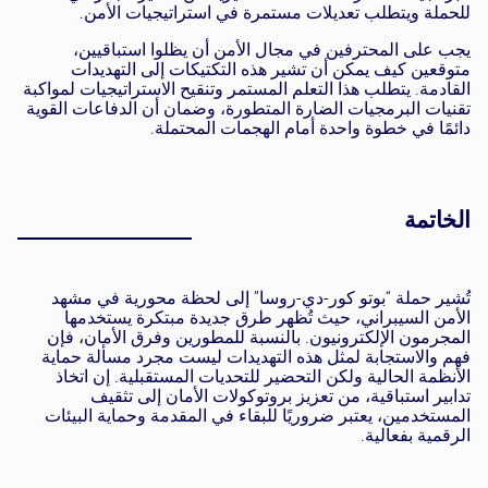
للحملة ويتطلب تعديلات مستمرة في استراتيجيات الأمن.
يجب على المحترفين في مجال الأمن أن يظلوا استباقيين،
متوقعين كيف يمكن أن تشير هذه التكتيكات إلى التهديدات
القادمة. يتطلب هذا التعلم المستمر وتنقيح الاستراتيجيات لمواكبة
تقنيات البرمجيات الضارة المتطورة، وضمان أن الدفاعات القوية
دائمًا في خطوة واحدة أمام الهجمات المحتملة.
الخاتمة
تُشير حملة “بوتو كور-دي-روسا” إلى لحظة محورية في مشهد
الأمن السيبراني، حيث تُظهر طرق جديدة مبتكرة يستخدمها
المجرمون الإلكترونيون. بالنسبة للمطورين وفرق الأمان، فإن
فهم والاستجابة لمثل هذه التهديدات ليست مجرد مسألة حماية
الأنظمة الحالية ولكن التحضير للتحديات المستقبلية. إن اتخاذ
تدابير استباقية، من تعزيز بروتوكولات الأمان إلى تثقيف
المستخدمين، يعتبر ضروريًا للبقاء في المقدمة وحماية البيئات
الرقمية بفعالية.