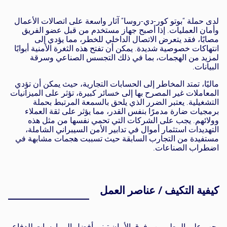
لدى حملة “بوتو كور-دي-روسا” آثار واسعة على اتصالات الأعمال
وأمان العمليات. إذا أصبح جهاز مستخدم من قبل عضو الفريق
مصابًا، فقد يتعرض الاتصال الداخلي للخطر، مما يؤدي إلى
انتهاكات خصوصية شديدة. يمكن أن تفتح هذه الثغرة الأمنية أبوابًا
لمزيد من الهجمات، بما في ذلك التجسس الصناعي وسرقة
البيانات.
ماليًا، تمتد المخاطر إلى الحسابات التجارية، حيث يمكن أن تؤدي
المعاملات غير المصرح بها إلى خسائر كبيرة، تؤثر على الميزانيات
التشغيلية. يعتبر الضرر الذي يلحق بالسمعة المرتبط بحملة
برمجيات ضارة مدمرًا بنفس القدر، مما يؤثر على ثقة العملاء
وولائهم. يجب على الشركات التي تحمي نفسها من مثل هذه
التهديدات استثمار أموال في تدابير الأمن السيبراني الشاملة،
مستفيدة من التجارب السابقة حيث تسببت هجمات مشابهة في
اضطراب الصناعات.
كيفية التكيف / عناصر العمل
يجب على المطورين وفرق الأمان تبني أفضل الممارسات للدفاع