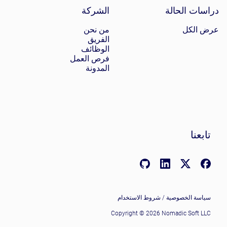
دراسات الحالة
الشركة
عرض الكل
من نحن
الفريق
الوظائف
فرص العمل
المدونة
تابعنا
LinkedIn: linkedin.com/company/nomadic-soft
GitHub: github.com/nomadicsoft
Facebook: facebook.com/NomadicSoftLLC
X (Twitter): x.com/nomadicsoftio
سياسة الخصوصية
/
شروط الاستخدام
Copyright © 2026 Nomadic Soft LLC