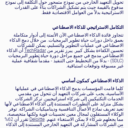
تحويل التعهيد الخارجي من نموذج متمحور حول التكلفة إلى نموذج
مدفوع بالقيمة حيث يتم تشكيل الشراكات بناءً على القدرات
الاستراتيجية بدلاً من العوامل الاقتصادية فقط.
التكامل الاستراتيجي للذكاء الاصطناعي
تتجاوز فائدة الذكاء الاصطناعي الآن الأتمتة إلى أدوار متكاملة
بعمق داخل دورات حياة تطوير البرمجيات. من خلال دمج الذكاء
الاصطناعي في عمليات التطوير والتسليم، يمكن للشركات
تحسين الكفاءة بشكل كبير. يبرز تقرير من
TechRadar
أن الذكاء
الاصطناعي مدمج في جميع مراحل دورة حياة تطوير البرمجيات
(SDLC) - بدءًا من التخطيط حتى التنفيذ - مقدماً شفافية عملية
غير مسبوقة وتوقعات استباقية.
الذكاء الاصطناعي كمكون أساسي
كلما قامت المؤسسات بدمج الذكاء الاصطناعي في عملياتها
الأساسية، يجب على شركات التعهيد أن تتحول من مقدمي
الخدمات التكتيكيين إلى شركاء استراتيجيين. تركز الشركات
بشكل متزايد على التطورات المستندة إلى الذكاء الاصطناعي لأنها
تعيد تعريف نماذج الأعمال التنافسية وديناميكيات الشراكة. توفر
الوكلاء المستقلون لمجال معين تحسينات قوية ولكنها متخصصة،
مما يجعلهم شركاء لا يمكن الاستغناء عنهم.
Deloitte
تقرر أن 62%
من الشركات المشاركة في التعهيد الخارجي المستندة إلى الذكاء