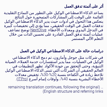
أثر على أتمتة تدفق العمل
يساعد الذكاء الاصطناعي الوكيل على التطور من النماذج التقليدية
القائمة على الوقت إلى المشاركات المتمحورة حول النتائج.
ينعكس هذا التحول في أدوات حيث يدير الذكاء الاصطناعي الوكيل
تدفقات العمل في الوقت الحقيقي، مما يؤدي إلى تخفيضات كبيرة
في التدخل اليدوي ومعدلات الأخطاء.
NextOlive
توضح تضاعف
عمليات أتمتة تدفق العمل القادرة على تحسين الذات من خلال
التعلم الآلي المستمر.
دراسات حالة على الذكاء الاصطناعي الوكيل في العمل
في شركات مثل جوجل وأمازون، تم دمج الذكاء الاصطناعي
الوكيل في العمليات، مما يدير استفسارات خدمة العملاء، الصيانة
التنبؤية، وحتى التحقق من جودة الأكواد. تظهر التطبيقات في
العالم الحقيقي أن الشركات التي تتبنى الذكاء الاصطناعي الوكيل
تلاحظ زيادة في الكفاءة بنسبة 20%-30%، تخفيض معدلات
الأخطاء البشرية بنسبة 40%، وأوقات إتمام أسرع (
ITPro
).
… (remaining translation continues, following the original
English structure and referring links)