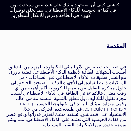
اكتشف كيف أن استحواذ ميثيك على فيديانتس سيحدث ثورة
في كفاءة الحوسبة للذكاء الاصطناعي، مما يخلق توفيرات
كبيرة في الطاقة وفرص للابتكار للمطورين.
المقدمة
في عصر حيث يتعرض الأثر البيئي للتكنولوجيا لمزيد من التدقيق،
أصبحت استهلاك الطاقة لأنظمة الذكاء الاصطناعي قضية بارزة.
مع انتشار تطبيقات الذكاء الاصطناعي عبر الصناعات - من
المركبات ذاتية القيادة إلى الأجهزة الذكية - أصبحت الحاجة إلى
حلول مبتكرة للتقليل من بصمتها الكربونية أكثر أهمية من أي
وقت مضى. فالكفاءة في الطاقة في الذكاء الاصطناعي ليست
مجرد تقليل للتكاليف؛ بل تتعلق بالتنمية المستدامة في عالم
رقمي متزايد. ميثيك، الرائد في تكنولوجيا الحوسبة analog
compute-in-memory، في طليعة هذه الحركة. من خلال
الاستحواذ على فيديانتس، تستعد ميثيك لتعزيز قدراتها ودفع عصر
من كفاءة الحوسبة التي تعتمد على الذكاء الاصطناعي، مما يبشر
بموجة جديدة من الابتكارات التقنية المستدامة.