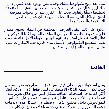
بينما يعد دمج تكنولوجيا ميثيك وفيديانتس بوعود تقدم كبير، إلا أن
ذلك ليس خاليًا من التحديات. يتطلب الجمع بين التقنيات المتنوعة
تخطيطًا دقيقًا وتعاونًا. يجب على الفرق سد أي فجوات معرفية
لدمج الهياكل الحوسبية المختلفة، مع ضمان عمل العناصر
التناظرية والصحية معا.
علاوة على ذلك، تبقى العراقيل المحتملة في اعتماد السوق مصدر
قلق مشروع، خاصة بالنظر إلى العواقب المالية لكلتا الشركتين.
تظل الأسئلة حول استدامة النهج الهجين طويلة الأجل قائمة، حيث
يقيم المجتمع التكنولوجي الأشمل مدى قدرة هذه الابتكارات على
تحمل الطلبات المتزايدة والتنافس.
الخاتمة
يمثل استحواذ ميثيك على فيديانتس قفزة استراتيجية نحو مستقبل
حيث تكون أنظمة الذكاء الاصطناعي ليس فقط أذكى، ولكن أيضًا
أكثر كفاءة في استخدام الطاقة بشكل كبير. من خلال تعزيز بيئة
تتقاطع فيها التكنولوجيا التناظرية والرقمية، تضع ميثيك الأساس
لنمو تحويلي داخل مجتمع الذكاء الاصطناعي. تشكل هذه الاندماجة
دعوة للمطورين والشركات على حد سواء لاحتضان الإمكانيات