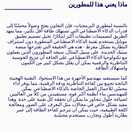
ماذا يعني هذا للمطورين
بالنسبة لمطوري البرمجيات، فإن التعاون يفتح وصولاً محسّنًا إلى
قدرات الذكاء الاصطناعي التي تستهلك طاقة أقل بكثير، مما يمهد
الطريق لتصميمات تطبيقات أكثر ابتكارًا. تخيل تصميم تطبيق
موبايل يستخدم تقنية الذكاء الاصطناعي المتطورة دون استنزاف
البطارية بشكل مفرط - هذه هي الحقيقة التي تقترحها منصة
ميثيك الجديدة. على سبيل المثال، سيجد المطورون الذين يعملون
مع تكنولوجيا الذكاء الاصطناعي على الحافة أن مزيج الحوسبة
التناظرية والرقمية يمكن أن يقلل بشكل كبير من الكمون
واستهلاك الطاقة.
كما سيستفيد مهندسو الأجهزة من هذا الاستحواذ. التقنية الهجينة
الناتجة تجمع بين كفاءة التناظرية ودقة الرقمية، مما يوفر أداء
محسّن للأحمال العمل الخاصة بالذكاء الاصطناعي. يمكن
للمهندسين بناء أنظمة أكثر قوة، مستفيدين من كلاً من العالمين
لصياغة حلول تتجاوز ما يمكن أن تحققه كل تقنية على حدة. وهذا
مفيد بشكل خاص في مجالات مثل التعرف على الصور ومعالجة
اللغة الطبيعية، حيث يمكن أن تترجم كفاءة الطاقة إلى عمر
بطارية أطول وتجارب مستخدم محسّنة.