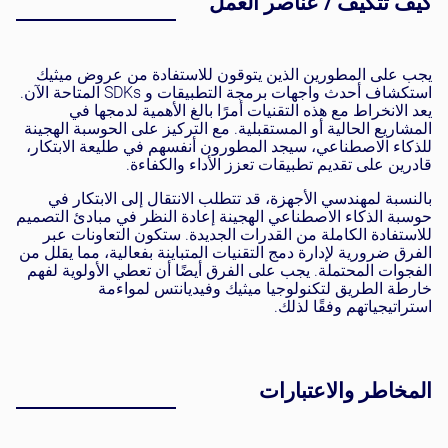
كيف تتكيف / عناصر العمل
يجب على المطورين الذين يتوقون للاستفادة من عروض ميثيك
استكشاف أحدث واجهات برمجة التطبيقات و SDKs المتاحة الآن.
يعد الانخراط مع هذه التقنيات أمرًا بالغ الأهمية لدمجها في
المشاريع الحالية أو المستقبلية. مع التركيز على الحوسبة الهجينة
للذكاء الاصطناعي، سيجد المطورون أنفسهم في طليعة الابتكار،
قادرين على تقديم تطبيقات تعزز الأداء والكفاءة.
بالنسبة لمهندسي الأجهزة، قد تتطلب الانتقال إلى الابتكار في
حوسبة الذكاء الاصطناعي الهجينة إعادة النظر في مبادئ التصميم
للاستفادة الكاملة من القدرات الجديدة. ستكون التعاونات عبر
الفرق ضرورية لإدارة دمج التقنيات المتباينة بفعالية، مما يقلل من
الفجوات المحتملة. يجب على الفرق أيضًا أن تعطي الأولوية لفهم
خارطة الطريق لتكنولوجيا ميثيك وفيديانتس لمواءمة
استراتيجياتهم وفقًا لذلك.
المخاطر والاعتبارات