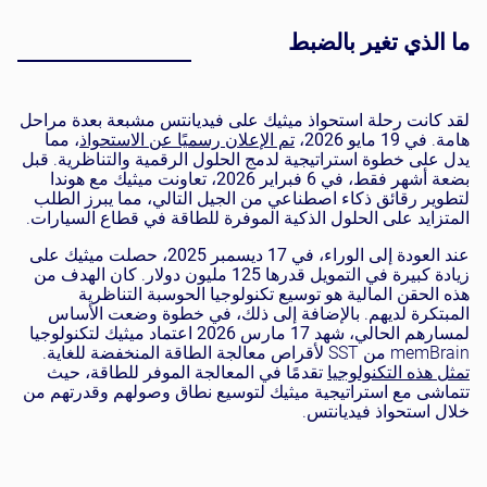
ما الذي تغير بالضبط
لقد كانت رحلة استحواذ ميثيك على فيديانتس مشبعة بعدة مراحل
هامة. في
19 مايو 2026
،
تم الإعلان رسميًا عن الاستحواذ
، مما
يدل على خطوة استراتيجية لدمج الحلول الرقمية والتناظرية. قبل
بضعة أشهر فقط، في
6 فبراير 2026
، تعاونت ميثيك مع هوندا
لتطوير رقائق ذكاء اصطناعي من الجيل التالي، مما يبرز الطلب
المتزايد على الحلول الذكية الموفرة للطاقة في قطاع السيارات.
عند العودة إلى الوراء، في
17 ديسمبر 2025
، حصلت ميثيك على
زيادة كبيرة في التمويل قدرها
125 مليون دولار
. كان الهدف من
هذه الحقن المالية هو توسيع تكنولوجيا الحوسبة التناظرية
المبتكرة لديهم. بالإضافة إلى ذلك، في خطوة وضعت الأساس
لمسارهم الحالي، شهد
17 مارس 2026
اعتماد ميثيك لتكنولوجيا
memBrain من SST لأقراص معالجة الطاقة المنخفضة للغاية.
تمثل هذه التكنولوجيا
تقدمًا في المعالجة الموفر للطاقة، حيث
تتماشى مع استراتيجية ميثيك لتوسيع نطاق وصولهم وقدرتهم من
خلال استحواذ فيديانتس.