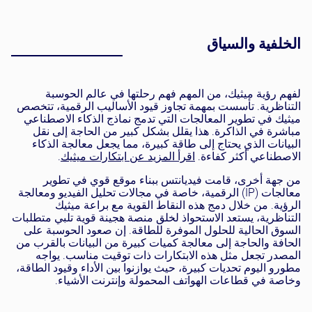
الخلفية والسياق
لفهم رؤية ميثيك، من المهم فهم رحلتها في عالم الحوسبة
التناظرية. تأسست بمهمة تجاوز قيود الأساليب الرقمية، تتخصص
ميثيك في تطوير المعالجات التي تدمج نماذج الذكاء الاصطناعي
مباشرة في الذاكرة. هذا يقلل بشكل كبير من الحاجة إلى نقل
البيانات الذي يحتاج إلى طاقة كبيرة، مما يجعل معالجة الذكاء
الاصطناعي أكثر كفاءة.
اقرأ المزيد عن ابتكارات ميثيك
.
من جهة أخرى، قامت فيديانتس ببناء موقع قوي في تطوير
معالجات (IP) الرقمية، خاصة في مجالات تحليل الفيديو ومعالجة
الرؤية. من خلال دمج هذه النقاط القوية مع براعة ميثيك
التناظرية، يستعد الاستحواذ لخلق منصة هجينة قوية تلبي متطلبات
السوق الحالية للحلول الموفرة للطاقة. إن صعود الحوسبة على
الحافة والحاجة إلى معالجة كميات كبيرة من البيانات بالقرب من
المصدر تجعل مثل هذه الابتكارات ذات توقيت مناسب. يواجه
مطورو اليوم تحديات كبيرة، حيث يوازنوا بين الأداء وقيود الطاقة،
وخاصة في قطاعات الهواتف المحمولة وإنترنت الأشياء.