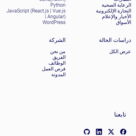
الرعاية الصحية
Python
التجارة الإلكترونية
JavaScript (React.js | Vue.js
الأخبار والإعلام
| Angular)
الأسواق
WordPress
دراسات الحالة
الشركة
عرض الكل
من نحن
الفريق
الوظائف
فرص العمل
المدونة
تابعنا
LinkedIn: linkedin.com/company/nomadic-soft
GitHub: github.com/nomadicsoft
Facebook: facebook.com/NomadicSoftLLC
X (Twitter): x.com/nomadicsoftio