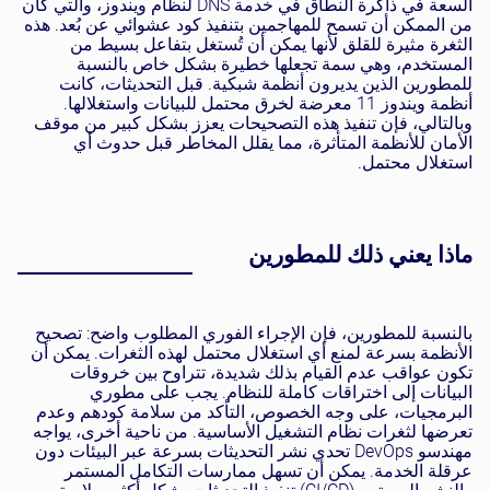
السعة في ذاكرة النطاق في خدمة DNS لنظام ويندوز، والتي كان
من الممكن أن تسمح للمهاجمين بتنفيذ كود عشوائي عن بُعد. هذه
الثغرة مثيرة للقلق لأنها يمكن أن تُستغل بتفاعل بسيط من
المستخدم، وهي سمة تجعلها خطيرة بشكل خاص بالنسبة
للمطورين الذين يديرون أنظمة شبكية. قبل التحديثات، كانت
أنظمة ويندوز 11 معرضة لخرق محتمل للبيانات واستغلالها.
وبالتالي، فإن تنفيذ هذه التصحيحات يعزز بشكل كبير من موقف
الأمان للأنظمة المتأثرة، مما يقلل المخاطر قبل حدوث أي
استغلال محتمل.
ماذا يعني ذلك للمطورين
بالنسبة للمطورين، فإن الإجراء الفوري المطلوب واضح: تصحيح
الأنظمة بسرعة لمنع أي استغلال محتمل لهذه الثغرات. يمكن أن
تكون عواقب عدم القيام بذلك شديدة، تتراوح بين خروقات
البيانات إلى اختراقات كاملة للنظام. يجب على مطوري
البرمجيات، على وجه الخصوص، التأكد من سلامة كودهم وعدم
تعرضها لثغرات نظام التشغيل الأساسية. من ناحية أخرى، يواجه
مهندسو DevOps تحدي نشر التحديثات بسرعة عبر البيئات دون
عرقلة الخدمة. يمكن أن تسهل ممارسات التكامل المستمر