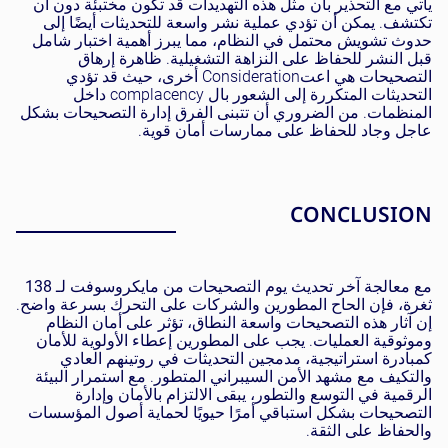
يأتي مع التحذير بأن مثل هذه التهديدات قد تكون مختبئة دون أن
تكتشف. يمكن أن تؤدي عملية نشر واسعة للتحديثات أيضًا إلى
حدوث تشويش محتمل في النظام، مما يبرز أهمية اختبار شامل
قبل النشر للحفاظ على النزاهة التشغيلية. ظاهرة إرهاق
التصحيحات هي اعتConsideration أخرى، حيث قد تؤدي
التحديثات المتكررة إلى الشعور بال complacency داخل
المنظمات. من الضروري أن تتبنى الفرق إدارة التصحيحات بشكل
عاجل وجاد للحفاظ على ممارسات أمان قوية.
CONCLUSION
مع معالجة آخر تحديث يوم التصحيحات من مايكروسوفت لـ
138
ثغرة
، فإن الحاح المطورين والشركات على التحرك بسرعة واضح.
إن آثار هذه التصحيحات واسعة النطاق، تؤثر على أمان النظام
وموثوقية العمليات. يجب على المطورين إعطاء الأولوية للأمان
كمبادرة استراتيجية، مدمجين التحديثات في روتينهم العادي
والتكيف مع مشهد الأمن السيبراني المتطور. مع استمرار البيئة
الرقمية في التوسع والتطور، يبقى الالتزام بالأمان وإدارة
التصحيحات بشكل استباقي أمرًا حيويًا لحماية أصول المؤسسات
والحفاظ على الثقة.