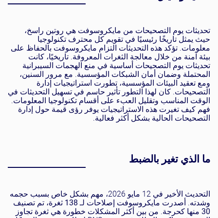
تحديثات يوم التصحيحات من مايكروسوفت هي روتين راسخ،
حيث يمثل تاريخًا رئيسيًا في تقويم كل محترف تكنولوجيا
معلومات. تؤكد هذه التحديثات التزام مايكروسوفت بالحفاظ على
بيئة آمنة من خلال معالجة الثغرات المعروفة. تاريخيًا، كانت
تحديثات يوم التصحيحات أساسية في منع الهجمات السيبرانية
المحتملة وضمان أمان الشبكات المؤسسية. مع مرور السنين،
ومع تعقيد البيئات المؤسسية، تطورت استراتيجيات إدارة
التصحيحات. كان لهذا التطور تأثير حاسم في تسهيل التحديثات في
الوقت المناسب وتقليل العبء على أقسام تكنولوجيا المعلومات.
فهم كيف تغيرت هذه الاستراتيجيات يوفر رؤى قيمة حول إدارة
التصحيحات الحالية بشكل أكثر فعالية.
ما الذي تغير بالضبط
التحديث الأخير في 12 مايو 2026، مهم بشكل خاص بسبب حجمه
وشدته. أصدرت مايكروسوفت إصلاحات لـ
138 ثغرة
، تم تصنيف
30
منها كحرجة. من بين أكثر المشكلات خطورة هي ثغرة تجاوز