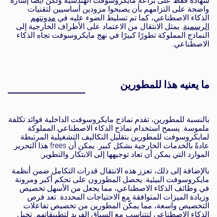
شهادة فقط على براعة مايكروسوفت الهندسية ولكن أيضًا إشارة
واضحة على التزامهم بأن يصبحوا مزودين أساسيين لتقنيات
الذكاء الاصطناعي، كما تم تسليط الضوء عليه في
مدونتهم
الرسمية
. يمثل الانتقال من الاعتماد على الأطراف الخارجية إلى
النماذج المملوكة تطورًا كبيرًا في نهج مايكروسوفت تجاه الذكاء
الاصطناعي.
ما يعنيه هذا للمطورين
بالنسبة للمطورين، تقدم نماذج مايكروسوفت الداخلية فوائد تكلفة
ملموسة. يسمح استخدام نماذج الذكاء الاصطناعي المملوكة
لمايكروسوفت للمطورين بتقليل التكاليف التشغيلية المرتبطة
عادةً بالخدمات الخارجية بشكل كبير. يمكن أن frees هذا التحرير
الموارد التي يمكن أن تعاد توجيهها إلى الابتكار والتطوير.
بالإضافة إلى ذلك، تعزز هذه الانتقال قدرات التكامل ضمن أنظمة
مايكروسوفت البيئية. يحصل المطورون على تحكم أكبر ومرونة
في وظائف الذكاء الاصطناعي، مما يجعل من الأسهل تخصيص
وزيادة الميزات المتوافقة مع الاحتياجات المحددة. تعد فرص
التخصيص واسعة، مما يمكّن المطورين من تخصيص تفاعلات
الذكاء الاصطناعي لتتناسب مع السياق الفريد لتطبيقاتهم. تخيل