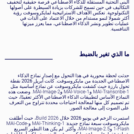
البنى التحتية المستقلة للذكاء الاصطناعي فرصة حقيقية لتخفيف
التكاليف في حين تسمح للشركات بزيادة السيطرة على أصولها
التكنولوجية. تعكس الأهداف الاستراتيجية لمايكروسوفت رؤية
أكثر شمولًا لنمو مستدام من خلال الاعتماد على الذات في
عمليات تطوير ونشر الذكاء الاصطناعي، مما يعزز ميزتها
التنافسية.
ما الذي تغير بالضبط
حدثت لحظة محورية في هذا التحول مع إصدار نماذج الذكاء
الاصطناعي الجديدة من مايكروسوفت. كانت
أبريل 2026
نقطة
تحول بارزة حيث كشفت مايكروسوفت عن نماذج أساسية مثل
MAI-Transcribe-1 وMAI-Voice-1 وMAI-Image-2. وضعت هذه
النماذج الأساس لتطبيقات الذكاء الاصطناعي الأكثر تعقيدًا، حيث
تم تصميم كل منها لمعالجة احتياجات محددة تتراوح من التعرف
على الصوت إلى معالجة الصور.
استمرت الزخم في
يونيو 2026
خلال Build 2026، حيث أطلقت
مايكروسوفت سبعة نماذج جديدة: MAI-Thinking-1 وMAI-Code-
1-Flash وMAI-Image-2.5، وأكثر. لم يكن هذا التطور السريع